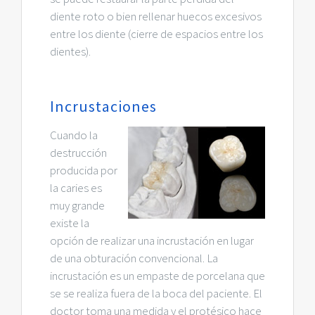
diente roto o bien rellenar huecos excesivos
entre los diente (cierre de espacios entre los
dientes).
Incrustaciones
Cuando la
destrucción
producida por
la caries es
muy grande
existe la
opción de realizar una incrustación en lugar
de una obturación convencional. La
incrustación es un empaste de porcelana que
se se realiza fuera de la boca del paciente. El
doctor toma una medida y el protésico hace