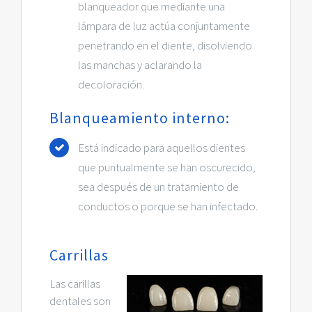
blanqueador que mediante una
lámpara de luz actúa conjuntamente
penetrando en el diente, disolviendo
las manchas y aclarando la
decoloración.
Blanqueamiento interno:
Está indicado para aquellos dientes
que puntualmente se han oscurecido,
sea después de un tratamiento de
conductos o porque se han infectado.
Carrillas
Las carillas
dentales son