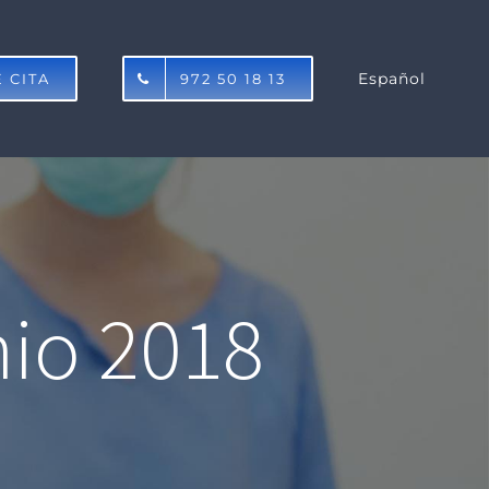
Español
 CITA
972 50 18 13
io 2018