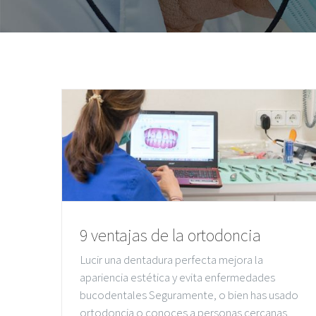
9 ventajas de la ortodoncia
Lucir una dentadura perfecta mejora la
apariencia estética y evita enfermedades
bucodentales Seguramente, o bien has usado
ortodoncia o conoces a personas cercanas