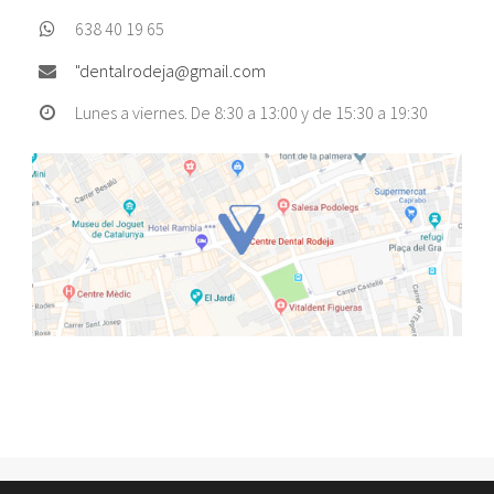
638 40 19 65
"
dentalrodeja@gmail.com
Lunes a viernes. De 8:30 a 13:00 y de 15:30 a 19:30
nvolupat per
Fast Digital WS
|
Nota legal
|
Política de