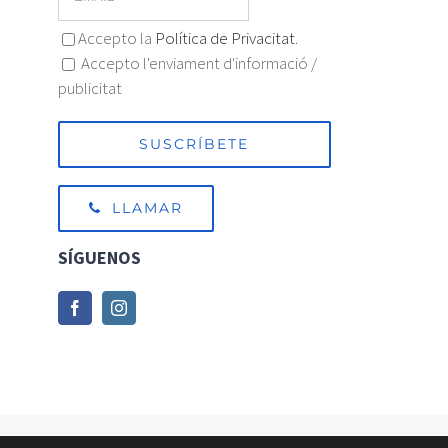
Accepto la
Política de Privacitat.
Accepto l'enviament d'informació /
publicitat
LLAMAR
SÍGUENOS
© Copyright 2012 -
2026 Tots els drets reservats | Dissenyat i dese