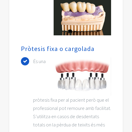
Pròtesis fixa o cargolada
És una
pròtesis fixa per al pacient però que el
professional pot remoure amb facilitat.
S’utilitza en casos de desdentats
totals on la pèrdua de teixits és més